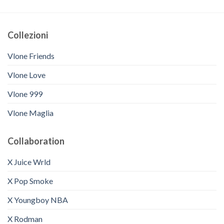
Collezioni
Vlone Friends
Vlone Love
Vlone 999
Vlone Maglia
Collaboration
X Juice Wrld
X Pop Smoke
X Youngboy NBA
X Rodman