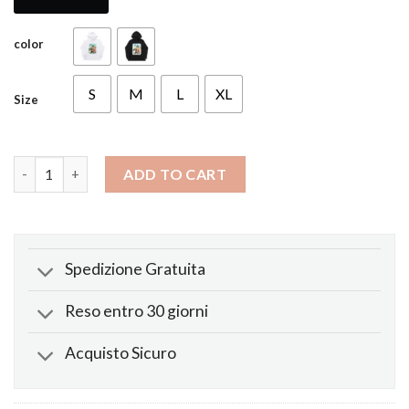
color
S
M
L
XL
Size
Felpa X Pop Smoke 2020 Yams Day quantity
ADD TO CART
Spedizione Gratuita
Reso entro 30 giorni
Acquisto Sicuro