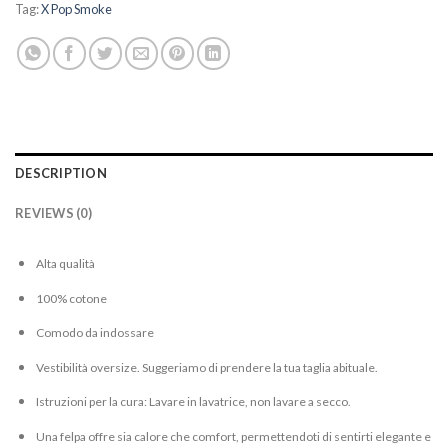
Tag:
X Pop Smoke
DESCRIPTION
REVIEWS (0)
Alta qualità
100% cotone
Comodo da indossare
Vestibilità oversize. Suggeriamo di prendere la tua taglia abituale.
Istruzioni per la cura: Lavare in lavatrice, non lavare a secco.
Una felpa offre sia calore che comfort, permettendoti di sentirti elegante e