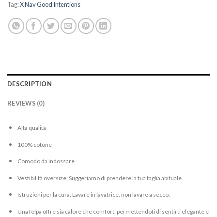
Tag:
X Nav Good Intentions
DESCRIPTION
REVIEWS (0)
Alta qualità
100% cotone
Comodo da indossare
Vestibilità oversize. Suggeriamo di prendere la tua taglia abituale.
Istruzioni per la cura: Lavare in lavatrice, non lavare a secco.
Una felpa offre sia calore che comfort, permettendoti di sentirti elegante e