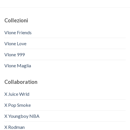
Collezioni
Vlone Friends
Vlone Love
Vlone 999
Vlone Maglia
Collaboration
X Juice Wrld
X Pop Smoke
X Youngboy NBA
X Rodman