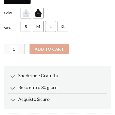
color
S
M
L
XL
Size
Felpa X Nav Good Intentions Doves quantity
ADD TO CART
Spedizione Gratuita
Reso entro 30 giorni
Acquisto Sicuro