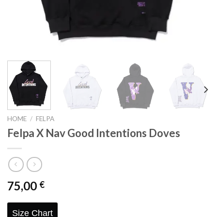
HOME
/
FELPA
Felpa X Nav Good Intentions Doves
75,00
€
Size Chart