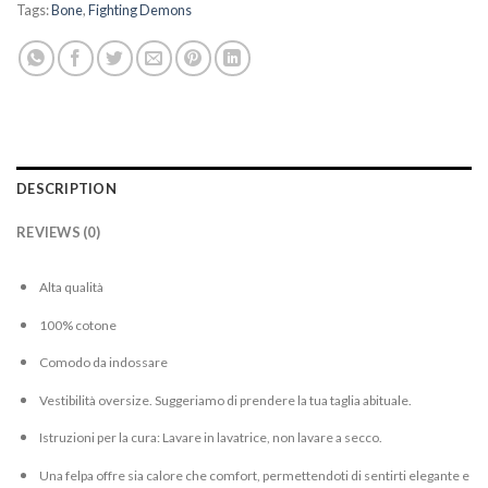
Tags:
Bone
,
Fighting Demons
DESCRIPTION
REVIEWS (0)
Alta qualità
100% cotone
Comodo da indossare
Vestibilità oversize. Suggeriamo di prendere la tua taglia abituale.
Istruzioni per la cura: Lavare in lavatrice, non lavare a secco.
Una felpa offre sia calore che comfort, permettendoti di sentirti elegante e