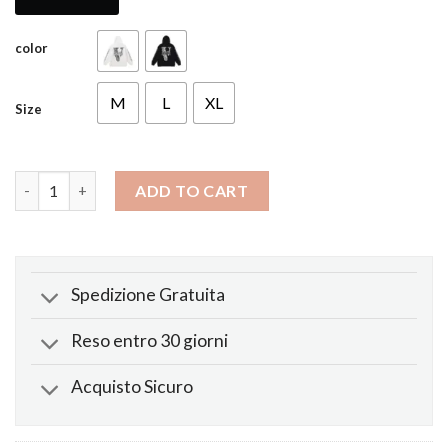
color
M
L
XL
Size
Felpa Fighting Demons Bone quantity
ADD TO CART
Spedizione Gratuita
Reso entro 30 giorni
Acquisto Sicuro