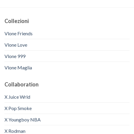
Collezioni
Vlone Friends
Vlone Love
Vlone 999
Vlone Maglia
Collaboration
X Juice Wrld
X Pop Smoke
X Youngboy NBA
X Rodman