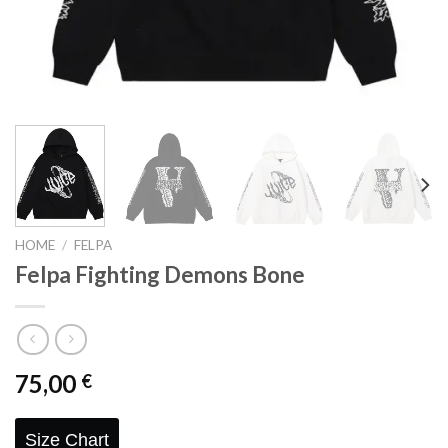
HOME
/
FELPA
Felpa Fighting Demons Bone
75,00
€
Size Chart