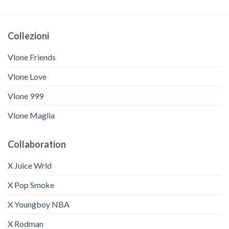
Collezioni
Vlone Friends
Vlone Love
Vlone 999
Vlone Maglia
Collaboration
X Juice Wrld
X Pop Smoke
X Youngboy NBA
X Rodman