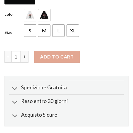
color
S
M
L
XL
Size
Felpa X Juice Wrld Man Of The Year quantity
ADD TO CART
Spedizione Gratuita
Reso entro 30 giorni
Acquisto Sicuro