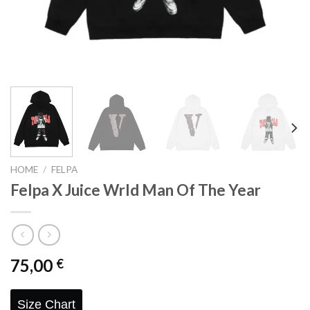
HOME
/
FELPA
Felpa X Juice Wrld Man Of The Year
75,00
€
Size Chart