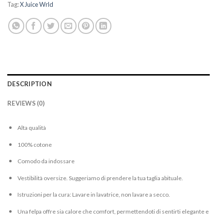
Tag:
X Juice Wrld
DESCRIPTION
REVIEWS (0)
Alta qualità
100% cotone
Comodo da indossare
Vestibilità oversize. Suggeriamo di prendere la tua taglia abituale.
Istruzioni per la cura: Lavare in lavatrice, non lavare a secco.
Una felpa offre sia calore che comfort, permettendoti di sentirti elegante e