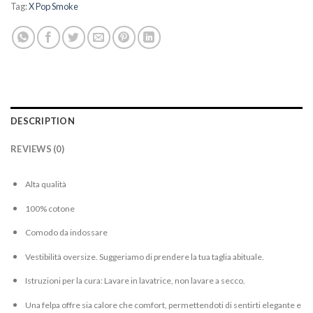
Tag:
X Pop Smoke
DESCRIPTION
REVIEWS (0)
Alta qualità
100% cotone
Comodo da indossare
Vestibilità oversize. Suggeriamo di prendere la tua taglia abituale.
Istruzioni per la cura: Lavare in lavatrice, non lavare a secco.
Una felpa offre sia calore che comfort, permettendoti di sentirti elegante e