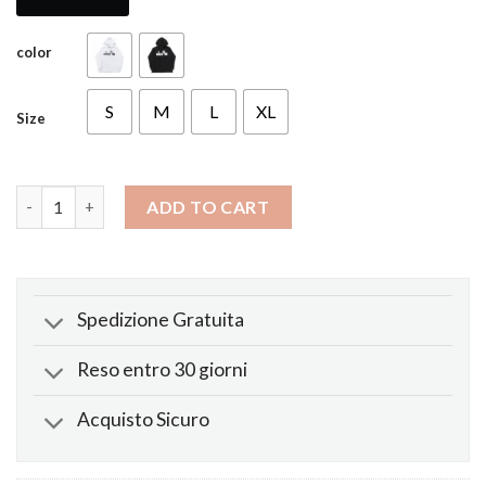
color
S
M
L
XL
Size
Felpa X Pop Smoke Hawk Em quantity
ADD TO CART
Spedizione Gratuita
Reso entro 30 giorni
Acquisto Sicuro