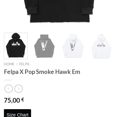
HOME
/
FELPA
Felpa X Pop Smoke Hawk Em
75,00
€
Size Chart