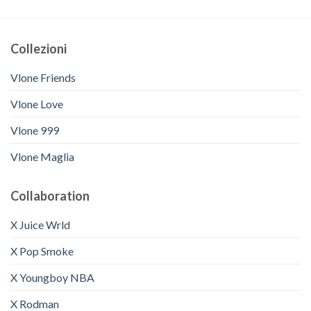
Collezioni
Vlone Friends
Vlone Love
Vlone 999
Vlone Maglia
Collaboration
X Juice Wrld
X Pop Smoke
X Youngboy NBA
X Rodman