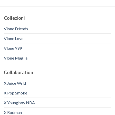
Collezioni
Vlone Friends
Vlone Love
Vlone 999
Vlone Maglia
Collaboration
X Juice Wrld
X Pop Smoke
X Youngboy NBA
X Rodman