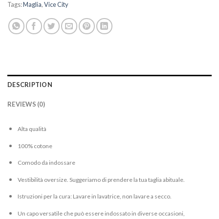
Tags:
Maglia
,
Vice City
DESCRIPTION
REVIEWS (0)
Alta qualità
100% cotone
Comodo da indossare
Vestibilità oversize. Suggeriamo di prendere la tua taglia abituale.
Istruzioni per la cura: Lavare in lavatrice, non lavare a secco.
Un capo versatile che può essere indossato in diverse occasioni,