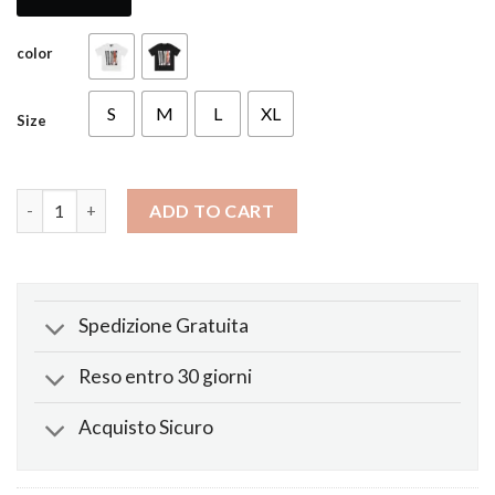
color
S
M
L
XL
Size
Maglietta Vice City quantity
ADD TO CART
Spedizione Gratuita
Reso entro 30 giorni
Acquisto Sicuro