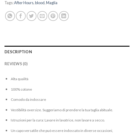
Tags:
After Hours
,
blood
,
Maglia
DESCRIPTION
REVIEWS (0)
Alta qualità
100% cotone
Comodo da indossare
Vestibilità oversize. Suggeriamo di prendere la tua taglia abituale.
Istruzioni per la cura: Lavare in lavatrice, non lavare a secco.
Un capo versatile che può essere indossato in diverse occasioni,