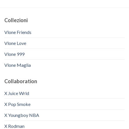
Collezioni
Vlone Friends
Vlone Love
Vlone 999
Vlone Maglia
Collaboration
X Juice Wrld
X Pop Smoke
X Youngboy NBA
X Rodman