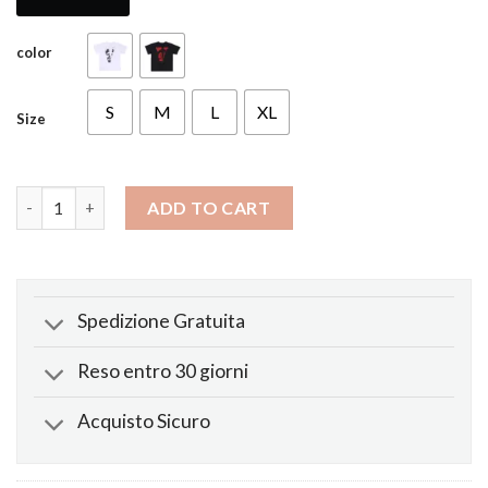
color
S
M
L
XL
Size
Maglietta After Hours Blood Drip quantity
ADD TO CART
Spedizione Gratuita
Reso entro 30 giorni
Acquisto Sicuro