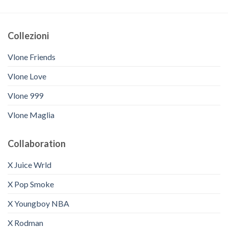
Collezioni
Vlone Friends
Vlone Love
Vlone 999
Vlone Maglia
Collaboration
X Juice Wrld
X Pop Smoke
X Youngboy NBA
X Rodman