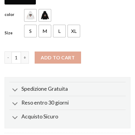
color
S
M
L
XL
Size
Felpa X Kodak Nero Zombie quantity
ADD TO CART
Spedizione Gratuita
Reso entro 30 giorni
Acquisto Sicuro