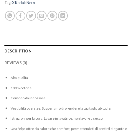
Tag:
X Kodak Nero
DESCRIPTION
REVIEWS (0)
Alta qualità
100% cotone
Comodo da indossare
Vestibilità oversize. Suggeriamo di prendere la tua taglia abituale.
Istruzioni per la cura: Lavare in lavatrice, non lavare a secco.
Una felpa offre sia calore che comfort, permettendoti di sentirti elegante e