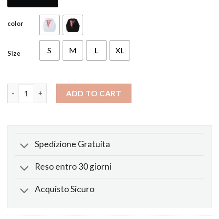
color
S
M
L
XL
Size
Manica Lunga Staple Dragon quantity
ADD TO CART
Spedizione Gratuita
Reso entro 30 giorni
Acquisto Sicuro