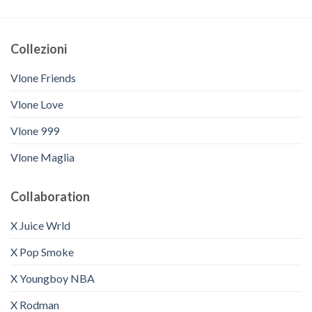
Collezioni
Vlone Friends
Vlone Love
Vlone 999
Vlone Maglia
Collaboration
X Juice Wrld
X Pop Smoke
X Youngboy NBA
X Rodman