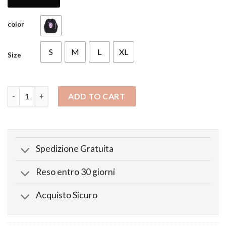
color
S
M
L
XL
Size
Manica Lunga Screwhead Nero Viola quantity
ADD TO CART
Spedizione Gratuita
Reso entro 30 giorni
Acquisto Sicuro