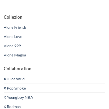
Collezioni
Vlone Friends
Vlone Love
Vlone 999
Vlone Maglia
Collaboration
X Juice Wrld
X Pop Smoke
X Youngboy NBA
X Rodman