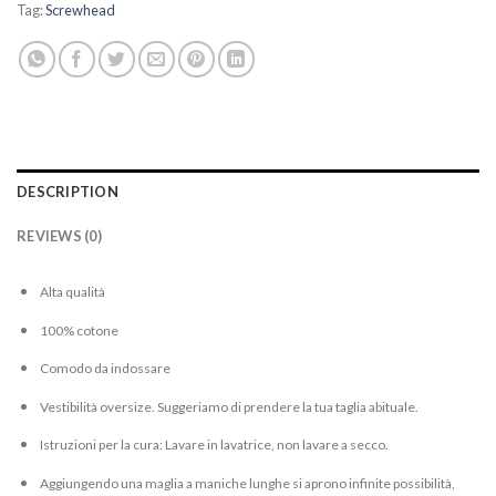
Tag:
Screwhead
DESCRIPTION
REVIEWS (0)
Alta qualità
100% cotone
Comodo da indossare
Vestibilità oversize. Suggeriamo di prendere la tua taglia abituale.
Istruzioni per la cura: Lavare in lavatrice, non lavare a secco.
Aggiungendo una maglia a maniche lunghe si aprono infinite possibilità,