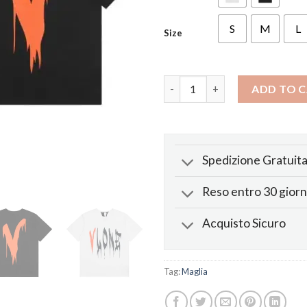
S
M
L
Size
Maglietta Ink Dissolving quant
ADD TO 
Spedizione Gratuit
Reso entro 30 giorn
Acquisto Sicuro
Tag:
Maglia