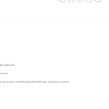
lia abituale.
a secco.
e occasioni, rendendolo perfetto per qualsiasi evento.