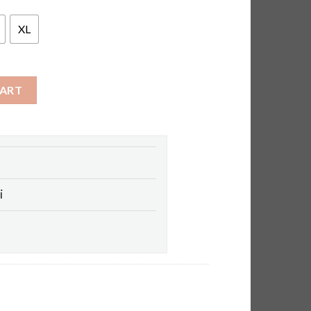
XL
ity
CART
a
i