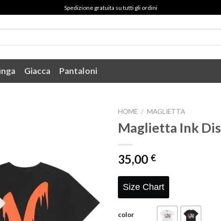
Spedizione gratuita su tutti gli ordini
unga
Giacca
Pantaloni
HOME
/
MAGLIETTA
Maglietta Ink Di
35,00
€
Size Chart
color