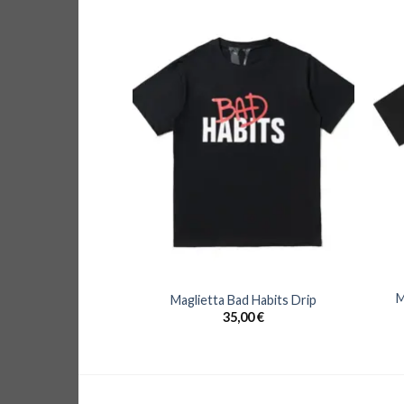
M
ution Tape Free
Maglietta Bad Habits Drip
,00
€
35,00
€