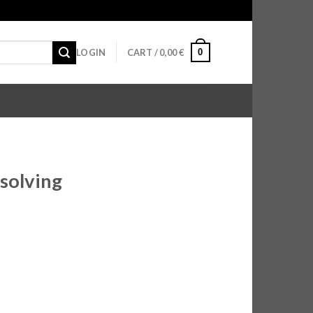
0
LOGIN
CART /
0,00
€
ssolving