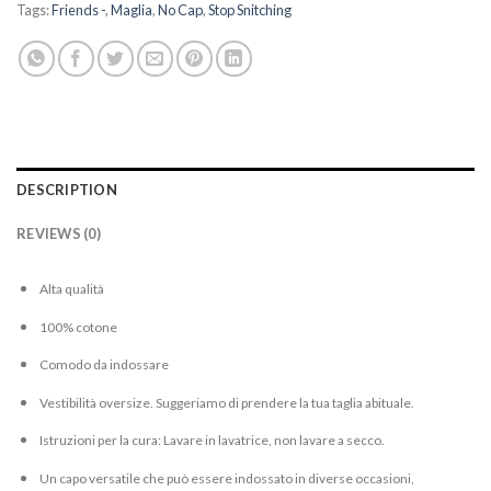
Tags:
Friends -
,
Maglia
,
No Cap
,
Stop Snitching
DESCRIPTION
REVIEWS (0)
Alta qualità
100% cotone
Comodo da indossare
Vestibilità oversize. Suggeriamo di prendere la tua taglia abituale.
Istruzioni per la cura: Lavare in lavatrice, non lavare a secco.
Un capo versatile che può essere indossato in diverse occasioni,