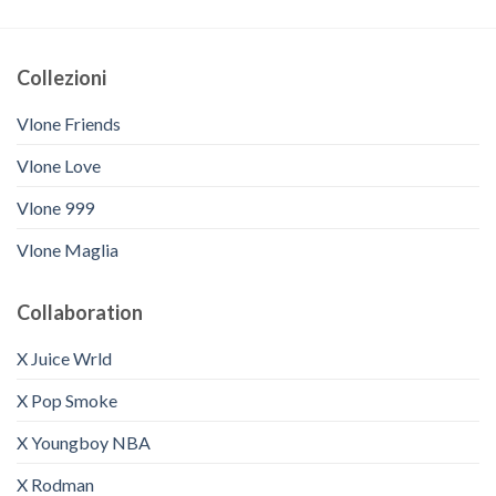
Collezioni
Vlone Friends
Vlone Love
Vlone 999
Vlone Maglia
Collaboration
X Juice Wrld
X Pop Smoke
X Youngboy NBA
X Rodman