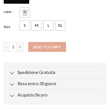
color
S
M
L
XL
Size
Maglietta Friends Stop Snitching No Cap quantity
ADD TO CART
Spedizione Gratuita
Reso entro 30 giorni
Acquisto Sicuro