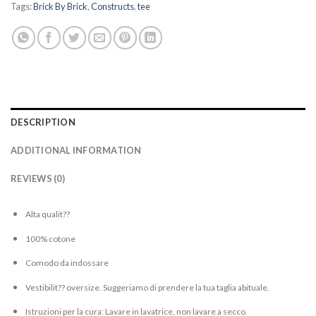
Tags:
Brick By Brick
,
Constructs
,
tee
DESCRIPTION
ADDITIONAL INFORMATION
REVIEWS (0)
Alta qualit??
100% cotone
Comodo da indossare
Vestibilit?? oversize. Suggeriamo di prendere la tua taglia abituale.
Istruzioni per la cura: Lavare in lavatrice, non lavare a secco.