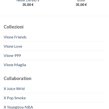
Never Die Blu V
Bone
35,00
€
35,00
€
Collezioni
Vlone Friends
Vlone Love
Vlone 999
Vlone Maglia
Collaboration
X Juice Wrld
X Pop Smoke
X Youngboy NBA