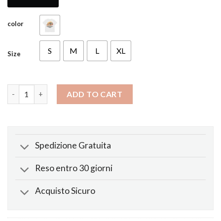
color
S
M
L
XL
Size
Maglietta Constructs x Hard Hat Bianco quantity
ADD TO CART
Spedizione Gratuita
Reso entro 30 giorni
Acquisto Sicuro