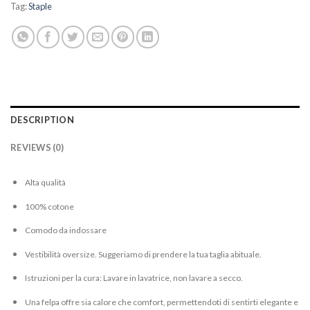
Tag:
Staple
DESCRIPTION
REVIEWS (0)
Alta qualità
100% cotone
Comodo da indossare
Vestibilità oversize. Suggeriamo di prendere la tua taglia abituale.
Istruzioni per la cura: Lavare in lavatrice, non lavare a secco.
Una felpa offre sia calore che comfort, permettendoti di sentirti elegante e