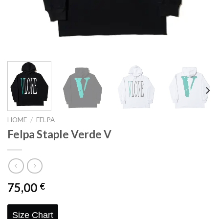
HOME
/
FELPA
Felpa Staple Verde V
75,00
€
Size Chart