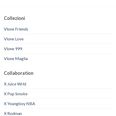
Collezioni
Vlone Friends
Vlone Love
Vlone 999
Vlone Maglia
Collaboration
X Juice Wrld
X Pop Smoke
X Youngboy NBA
X Rodman