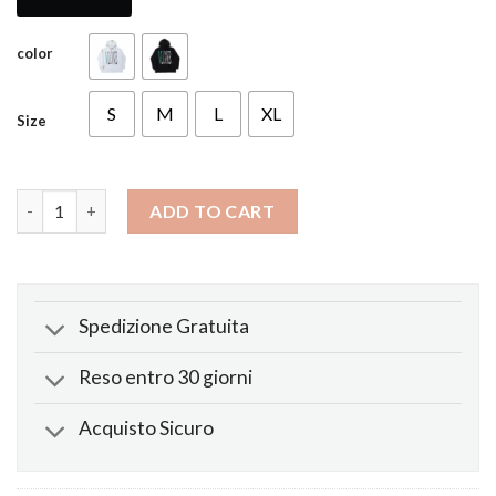
color
S
M
L
XL
Size
Felpa Staple Verde V quantity
ADD TO CART
Spedizione Gratuita
Reso entro 30 giorni
Acquisto Sicuro